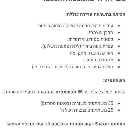
היברידית מובנית לשידור הפעילות בשידור חי
באמצעות Zoom.
הכיתה בהשראת פרידה כוללת:
3. לפרטים וקבלת מידע נוסף 077-8805500
4. מדיניות הפרטיות
עמדת מרצה חכמה לשליטה מלאה בכיתה.
מקרן עוצמתי.
כסאות סטודנט מרופדים.
עמדת קפה בחדר (ללא תוספת תשלום).
מערכת הגברה מתקדמת.
אינטרנט חופשי.
מצלמה היברידית מובנת (לשידור בזום בלייב)
משתתפים:
הכיתה יכולה להכיל עד
55 משתתפים
, ומותאמת לפעילויות שונות:
55 משתתפים בשורות (כסאות סטודנט)
25 משתתפים בתצורה של ח'
המתחם נמצא 5 דקות מתחנת הרכבת ובלב אזור הבילוי והפנאי