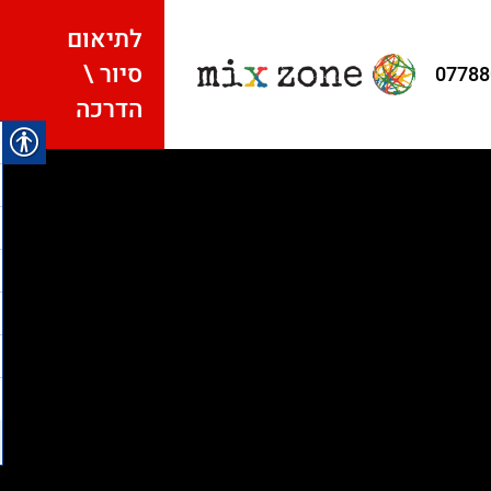
לתיאום
סיור \
07788
הדרכה