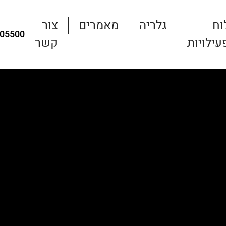
וח
גלריה
מאמרים
צור
05500
עילויות
קשר