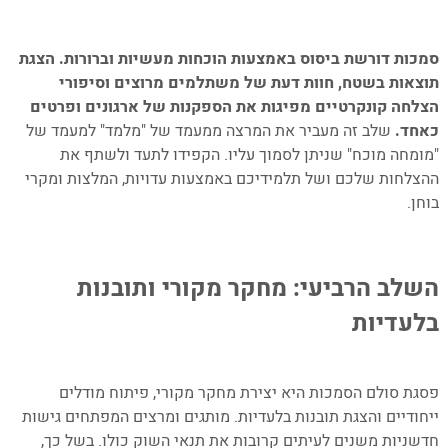
–
סמכות דורשת ביסוס באמצעות הוכחות מעשיות וברורות. הצגת
תוצאות בשטח, חוות דעת של משתלמים מרוצים וסיפורי
הצלחה קונקרטיים מפיגות את הספקנות של ארגונים ופרטים
כאחד.
שלב זה מעביר את המרצה ממעמד של "מלמד" למעמד של
"מומחה מוכח" שניתן לסמוך עליו. הקפידו לתעד ולשתף את
ההצלחות שלכם ושל תלמידיכם באמצעות עדויות, המלצות ומקרי
בוחן.
–
השלב הרביעי: מחקר מקורי ותובנות
בלעדיות
–
פסגת סולם הסמכות היא יצירת מחקר מקורי, פיתוח מודלים
ייחודיים והצגת תובנות בלעדיות. מותגים ומרצים המפתחים גישות
חדשניות משנים לעיתים קרובות את תנאי השוק כולו. בשל כך,