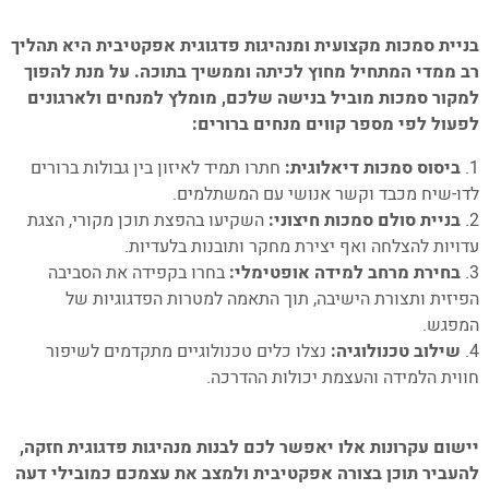
–
בניית סמכות מקצועית ומנהיגות פדגוגית אפקטיבית היא תהליך
רב ממדי המתחיל מחוץ לכיתה וממשיך בתוכה. על מנת להפוך
למקור סמכות מוביל בנישה שלכם, מומלץ למנחים ולארגונים
לפעול לפי מספר קווים מנחים ברורים:
ביסוס סמכות דיאלוגית:
חתרו תמיד לאיזון בין גבולות ברורים
לדו-שיח מכבד וקשר אנושי עם המשתלמים.
בניית סולם סמכות חיצוני:
השקיעו בהפצת תוכן מקורי, הצגת
עדויות להצלחה ואף יצירת מחקר ותובנות בלעדיות.
בחירת מרחב למידה אופטימלי:
בחרו בקפידה את הסביבה
הפיזית ותצורת הישיבה, תוך התאמה למטרות הפדגוגיות של
המפגש.
שילוב טכנולוגיה:
נצלו כלים טכנולוגיים מתקדמים לשיפור
חווית הלמידה והעצמת יכולות ההדרכה.
–
יישום עקרונות אלו יאפשר לכם לבנות מנהיגות פדגוגית חזקה,
להעביר תוכן בצורה אפקטיבית ולמצב את עצמכם כמובילי דעה