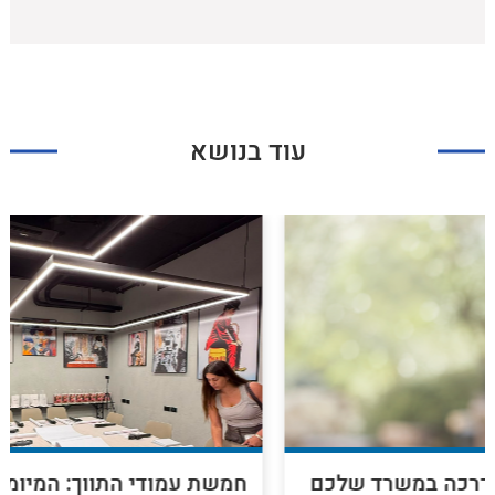
עוד בנושא
לכם
חמשת עמודי התווך: המיומנויות שיהפכו את