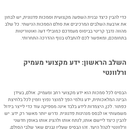
16. כיצד הסביבה הפיזית משפיעה על סמכות
–
המנחה?
כדי להבין כיצד נבנית השפעה מקצועית וסמכות פדגוגית, יש לבחון
17. אילו כלים טכנולוגיים מומלצים לשיפור
את ארבעת השלבים המרכיבים את סולם הסמכות הנישתי. כל שלב
ההדרכה?
מהווה נדבך קריטי בביסוס מעמדכם כמובילי דעה ואוטוריטות
18. מדיניות הפרטיות
בתחומכם, ומאפשר לכם להתבלט בנוף ההדרכה התחרותי.
–
השלב הראשון: ידע מקצועי מעמיק
ורלוונטי
–
הבסיס לכל סמכות הוא ידע מקצועי רחב ומעמיק. אולם, בעידן
הבינה המלאכותית, ידע גולמי הפך למוצר נפוץ וזמין לכל בלחיצת
כפתור. לכן, היצמדות לידע בלבד אינה מספיקה עוד כדי לייצר בידול
משמעותי או לבסס מנהיגות פדגוגית. נדרש יותר מאשר רק ידע: יש
להבין כיצד ליישם אותו, לנתח אותו ולהציג אותו באופן חדשני
ורלוונטי לקהל היעד. זהו הבסיס שעליו נבנים שאר שלבי הסולם,