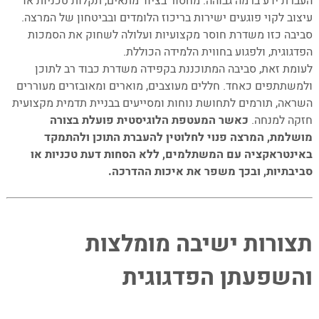
העברת ידע ברמה גבוהה. מחסור בציוד מתאים, תקלות טכניות או
עיצוב לקוי פוגעים ישירות בריכוז הלומדים ובביטחון של המרצה.
סביבה כזו משדרת חוסר מקצועיות ועלולה לשחוק את הסמכות
הפדגוגית, ולפגוע בחווית הלמידה הכוללת.
לעומת זאת, סביבה המתוכננת בקפידה משדרת כבוד רב לתוכן
ולמשתתפים כאחד. חללים מעוצבים, מוארים ומאובזרים מעוררים
השראה, תורמים לתחושת נוחות ומסייעים בבניית תדמית מקצועית
חזקה למנחה.
כאשר המעטפת הלוגיסטית פועלת בצורה
מושלמת, המרצה פנוי לחלוטין להעברת התוכן ולהתמקד
באינטראקציה עם המשתלמים, ללא הסחות דעת טכניות או
סביבתיות, ובכך משפר את איכות ההדרכה.
–
–
תצורות ישיבה מומלצות
והשפעתן הפדגוגית
–