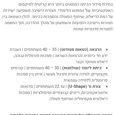
בחירת סידור הכיתה המתאים ביותר היא קריטית למיקסום
האפקטיביות של המפגש הלימודי. תצורת הישיבה משפיעה ישירות
על רמת הדיאלוג, שיתוף הפעולה והסמכות בכיתה. להלן השוואה בין
תצורות הישיבה הנפוצות והשפעתן על מהלך ההדרכה, תוך התאמה
למטרות פדגוגיות שונות:
–
הרצאה (כסאות סטודנט)
| 35 – 40 משתתפים | העברת
ידע חד כיוונית והרצאות השראה | סמכות פורמלית גבוהה,
דיאלוג ממוקד וקצר.
כיתת לימוד (שולחנות)
| 30 – 40 משתתפים | קורסים
מקצועיים, למידה עיונית ותרגול מעשי | איזון בין סמכות
פרונטלית ללמידה עצמאית.
צורת ח' (U-Shape)
| עד 22 משתתפים | סדנאות
אינטראקטיביות, דיונים קבוצתיים וסימולציות | סמכות
דיאלוגית מקסימלית ושיתוף פעולה.
–