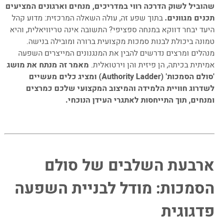
4. הפרדוקס של הסמכות בכיתה המודרנית: בין
שהוביל לשוק הדרכה רווי במדריכים, מנחים וארגונים המציעים
ידע לקשר אנושי
תכנים מגוונים.
בתוך שפע זה, עולה השאלה המרכזית: מדוע קהל
היעד יבחר דווקא במנחה ספציפי? התשובה אינה טריוויאלית, והיא
5. השפעת הסביבה הפיזית על ביסוס המנהיגות
טמונה ביכולת לבנות סמכות מקצועית ברורה ומובילה בנישה.
הפדגוגית
מנהלים ומרצים נדרשים להבין את המנגנונים המייצרים השפעה
6. תצורות ישיבה מומלצות והשפעתן הפדגוגית
אמיתית בכיתה, הן פיזית והן וירטואלית.
מאמר זה מנתח את מושג
7. כלים טכנולוגיים לתמיכה במנהיגות הלימודית
'סולם הסמכות' (Authority Ladder) ומציג כלים מעשיים
8. שאלות נפוצות (FAQ)
לשדרוג חוויית הלמידה והמיצוב המקצועי שלכם כמרצים
9. סיכום ומסקנות יישומיות למנחים וארגונים
ומנחים, תוך התייחסות לאתגרי העידן הנוכחי.
10. השלב הראשון: ידע מקצועי מעמיק ורלוונטי
–
11. השלב השני: הפצת תוכן עקבית ואיכותית
12. השלב השלישי: הצגת עדויות והוכחות
–
להצלחה
ארבעת השלבים של סולם
13. השלב הרביעי: מחקר מקורי ותובנות בלעדיות
14. מהו "סולם הסמכות" וכיצד הוא יכול לעזור לי
הסמכות: מודל לבניית השפעה
כמנחה?
15. מהי "סמכות דיאלוגית" ומדוע היא חשובה
פדגוגית
בכיתה המודרנית?