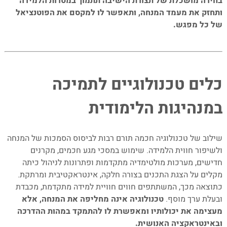
בחירה מושכלת של תצורת הישיבה תתמוך במטרות הלמידה
ותחזק את מעמד המנחה, ותאפשר לו למקסם את הפוטנציאל
של כל מפגש.
–
–
כלים טכנולוגיים לתמיכה
במנהיגות הלימודית
–
שילוב של טכנולוגיה חכמה תורם רבות לביסוס הסמכות של המנחה
ולשיפור חווית הלמידה. שימוש במסכי מגע חכמים, מקרנים
חדישים, מערכות מולטימדיה מתקדמות ופתרונות לניהול כיתה
מקלים על הצגת התכנים בצורה חלקה, אינטראקטיבית ומרתקת.
כתוצאה מכך, המשתתפים חווים חוויית למידה מתקדמת, מכבדת
ובעלת ערך מוסף.
טכנולוגיה אינה מחליפה את המנחה, אלא
מעצימה את יכולותיו ומאפשרת לו להתמקד במהות ההדרכה
ובאינטראקציה האנושית.