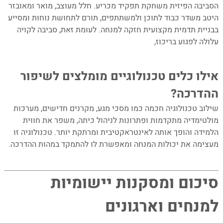
הסביבה הפיזית משחקת תפקיד מכריע. חלל מעוצב, מואר ומאובזר
היטב משדר כבוד לתוכן ולמשתתפים, תורם לתחושת נוחות ומסייע
בבניית תדמית מקצועית חזקה למנחה. לעומת זאת, סביבה לקויה
עלולה לפגוע בריכוז,
בביטחון המנחה ובחווית הלמידה הכוללת.
–
אילו כלים טכנולוגיים מומלצים לשיפור
ההדרכה?
שילוב טכנולוגיה חכמה כמו מסכי מגע, מקרנים חדישים, מערכות
מולטימדיה מתקדמות ופתרונות לניהול כיתה, משפר את חווית
הלמידה והופך אותה לאינטראקטיבית ומרתקת יותר. טכנולוגיה זו
מעצימה את יכולות המנחה ומאפשרת לו להתמקד במהות ההדרכה.
–
סיכום ומסקנות יישומיות
למנחים וארגונים