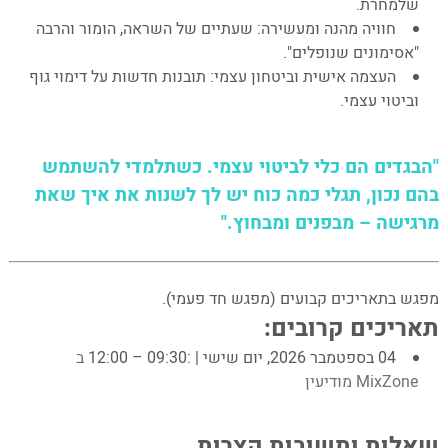
שלמחרת.
חוויה מהנה ומעשירה:
שעתיים של השראה, הומור והרבה
"אסימונים שנופלים".
העצמה אישית וביטחון עצמי:
תובנות חדשות על דימוי גוף
וביטוי עצמי.
"הבגדים הם כלי לביטוי עצמי. כשתלמדי להשתמש
בהם נכון, תגלי כמה כוח יש לך לשנות את איך שאת
מרגישה – מבפנים ומבחוץ."
מודיעין
מפגש בתאריכים קבועים (מפגש חד פעמי).
תאריכים קרובים:
04 בספטמבר 2026, יום שישי | :09:30 – 12:00
ב
MixZone מודיעין
שאלות ותשובות קצרות