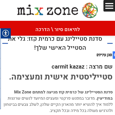
דף הבית
»
סדנת סטיילינג עם כרמית קזז: גלי את הסטייל
האישי שלך!
לתיאום סיור \ הדרכה
סדנת סטיילינג עם כרמית קזז: גלי את
הסטייל האישי שלך!
שם מרצה : carmit kazaz
סטייליסטית אישית ומעצימה.
1. סדנת סטיילינג עם כרמית קזז: גלי את הסטייל
האישי שלך!
2. סטייליסטית אישית ומעצימה.
סדנת הסטיילינג של כרמית קזז מגיעה למתחם Mix Zone
3. נעים להכיר
במודיעין.
מדובר במפגש פרקטי ומעצים המיועד לנשים שרוצות
4. למי זה מתאים?
ללמוד איך להוציא יותר מהארון הקיים שלהן, לשלב צבעים בביטחון
5. מה מקבלים בפעילות?
ולהרגיש מעולה בכל מידה ובכל תקציב.