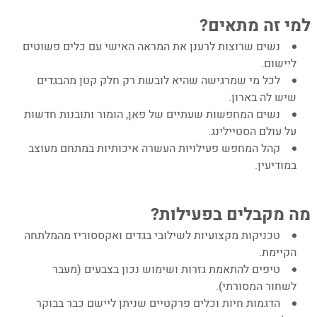
סדנת סטיילינג
6. תאריכים קרובים:
למי זה מתאים?
7. שאלות ותשובות קצרות
8. "הבגדים הם כלי לביטוי עצמי. כשתלמדי
נשים שרוצות לרענן את המראה האישי עם כלים פשוטים
להשתמש בהם נכון, תגלי כמה כוח יש לך לשנות
ליישום.
לכל מי שמרגישה שהיא לובשת רק חלק קטן מהבגדים
את איך שאת מרגישה – מבפנים ומבחוץ."
שיש לה בארון.
9. – קישורים:
נשים המחפשות שעתיים של פאן, הומור ותובנות חדשות
10. מדיניות הפרטיות
על עולם הסטיילינג.
קהל המחפש פעילויות העשרה איכותיות במתחם מעוצב
במודיעין.
סטייל
מה מקבלים בפעילות?
טכניקות מקצועיות לשילובי בגדים ואקססוריז מהמלתחה
הקיימת.
טיפים להתאמת גזרות ושימוש נכון בצבעים (מעבר
לשחור המסורתי).
הדגמות חיות וכלים פרקטיים שניתן ליישם כבר בבוקר