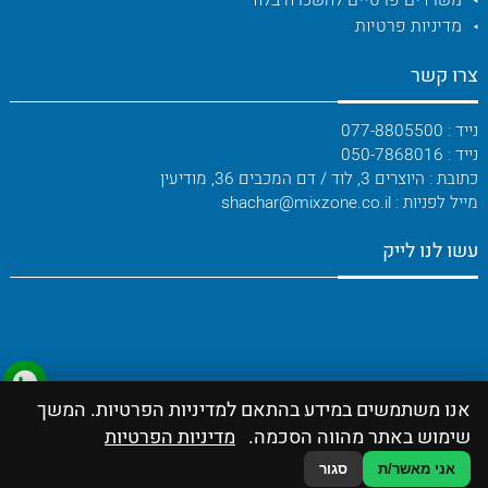
משרדים פרטיים להשכרה בלוד
מדיניות פרטיות
צרו קשר
נייד : 077-8805500
נייד : 050-7868016
כתובת : היוצרים 3, לוד / דם המכבים 36, מודיעין
מייל לפניות : shachar@mixzone.co.il
עשו לנו לייק
אנו משתמשים במידע בהתאם למדיניות הפרטיות. המשך
שימוש באתר מהווה הסכמה.
מדיניות הפרטיות
אני מאשר/ת
סגור