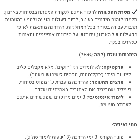
4. מדיניות הפרטיות
מטרת ההכשרה
להפוך אתכם לנקודת המפתח בבטיחות בארגון:
תלמדו לזהות סיכונים בשטח, ליזום פעולות מניעה ולסייע בהטמעת
תרבות עבודה בטוחה בכל המחלקות. ההדרכה מותאמת לאופי
הפעילות של הארגון, עם דגש על סיכונים אופייניים ותאונות
שאירעו בענף.
היתרונות שלנו (למה ESQ?)
פרקטיקה:
לא לומדים רק "חוקים", אלא מקבלים כלים
ליישום מיידי (צ'קליסטים, טפסים לשימוש בשטח).
מרצים מהשטח:
ההדרכה מועברת ע"י ממוני בטיחות
פעילים שמכירים את האתגרים האמיתיים שלכם.
לימוד אינטנסיבי:
3 ימים מרוכזים שמכשירים אתכם
לעבודה מעשית.
–
מתי ואיפה?
משך הקורס: 3 ימי הדרכה (18שעות לימוד סה"כ).