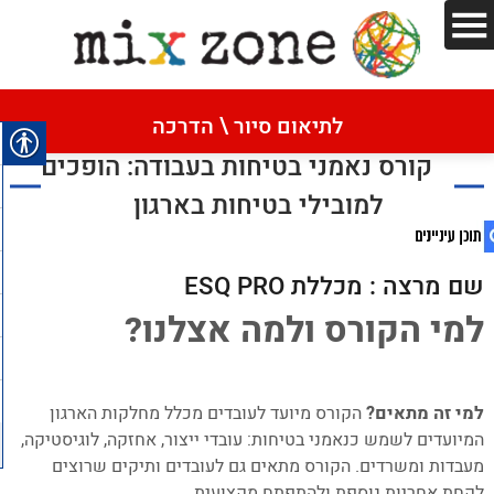
דף הבית
»
קורס נאמני בטיחות בעבודה: הופכים למובילי
בטיחות בארגון
לתיאום סיור \ הדרכה
קורס נאמני בטיחות בעבודה: הופכים
למובילי בטיחות בארגון
שם מרצה : מכללת ESQ PRO
למי הקורס ולמה אצלנו?
1. קורס נאמני בטיחות בעבודה: הופכים למובילי
בטיחות בארגון
–
2. למי הקורס ולמה אצלנו?
למי זה מתאים?
3. מה מקבלים בסיום? בוגרי הקורס יקבלו
הקורס מיועד לעובדים מכלל מחלקות הארגון
המיועדים לשמש כנאמני בטיחות: עובדי ייצור, אחזקה, לוגיסטיקה,
תעודת "נאמן בטיחות בעבודה" מטעם
מעבדות ומשרדים. הקורס מתאים גם לעובדים ותיקים שרוצים
מכללת ESQ PRO.
לקחת אחריות נוספת ולהתפתח מקצועית.